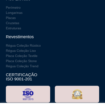
Perímetro
Longarinas
Placas
Cruzetas
Estruturas
Revestimentos
Régua Coleção Rústico
Régua Coleção Liso
Placa Coleção Textile
Placa Coleção Stone
Régua Coleção Trend
CERTIFICAÇÃO
ISO 9001-201