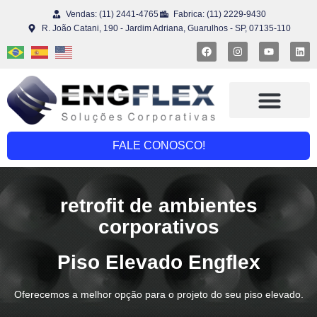
Vendas: (11) 2441-4765
Fabrica: (11) 2229-9430
R. João Catani, 190 - Jardim Adriana, Guarulhos - SP, 07135-110
FALE CONOSCO!
retrofit de ambientes
corporativos
Piso Elevado Engflex
Oferecemos a melhor opção para o projeto do seu piso elevado.