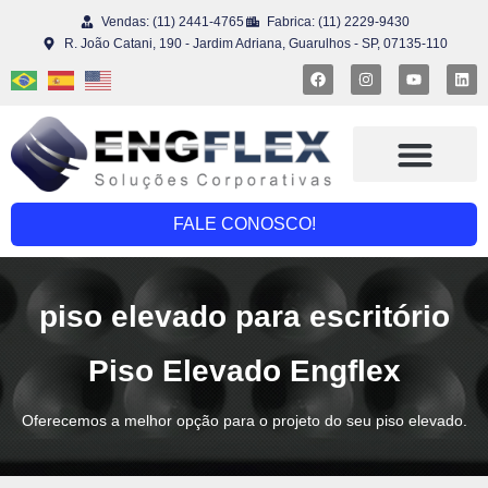
Vendas: (11) 2441-4765
Fabrica: (11) 2229-9430
R. João Catani, 190 - Jardim Adriana, Guarulhos - SP, 07135-110
Piso Elevado
Engflex Reuse®
FALE CONOSCO!
piso elevado para escritório
Piso Elevado Engflex
Oferecemos a melhor opção para o projeto do seu piso elevado.