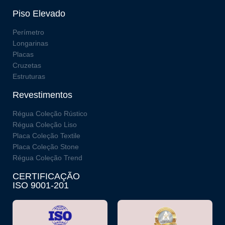
Piso Elevado
Perímetro
Longarinas
Placas
Cruzetas
Estruturas
Revestimentos
Régua Coleção Rústico
Régua Coleção Liso
Placa Coleção Textile
Placa Coleção Stone
Régua Coleção Trend
CERTIFICAÇÃO
ISO 9001-201