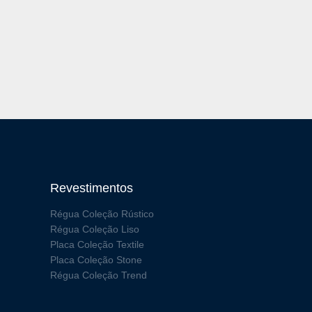
Revestimentos
Régua Coleção Rústico
Régua Coleção Liso
Placa Coleção Textile
Placa Coleção Stone
Régua Coleção Trend