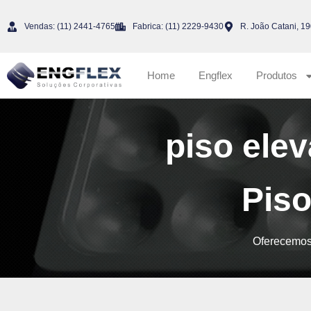
Vendas: (11) 2441-4765
Fabrica: (11) 2229-9430
R. João Catani, 19
Home
Engflex
Produtos
piso ele
Piso
Oferecemos 