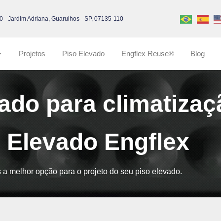
0 - Jardim Adriana, Guarulhos - SP, 07135-110
Projetos
Piso Elevado
Engflex Reuse®
Blog
vado para climatizaç
 Elevado Engflex
a melhor opção para o projeto do seu piso elevado.