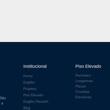
Institucional
Piso Elevado
Perímetro
Home
Longarinas
Engflex
Placas
Projetos
Cruzetas
Piso Elevado
Estruturas
 São
Engflex Reuse®
s a
Blog