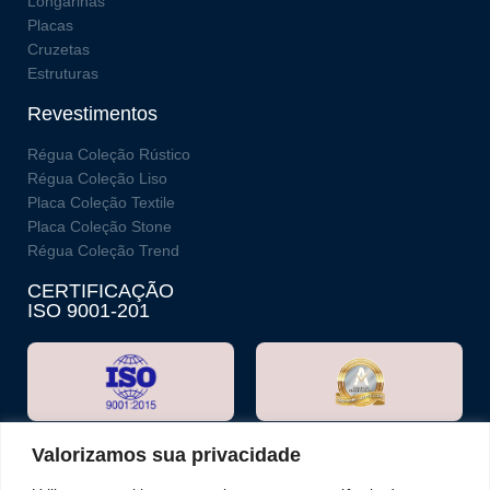
Longarinas
Placas
Cruzetas
Estruturas
Revestimentos
Régua Coleção Rústico
Régua Coleção Liso
Placa Coleção Textile
Placa Coleção Stone
Régua Coleção Trend
CERTIFICAÇÃO
ISO 9001-201
Valorizamos sua privacidade