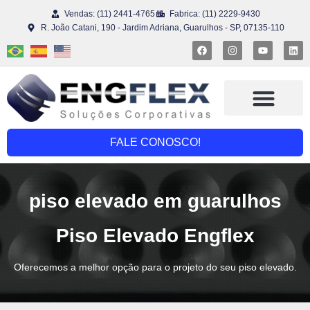
Vendas: (11) 2441-4765
Fabrica: (11) 2229-9430
R. João Catani, 190 - Jardim Adriana, Guarulhos - SP, 07135-110
Piso Elevado
Engflex Reuse®
FALE CONOSCO!
piso elevado em guarulhos
Piso Elevado Engflex
Oferecemos a melhor opção para o projeto do seu piso elevado.