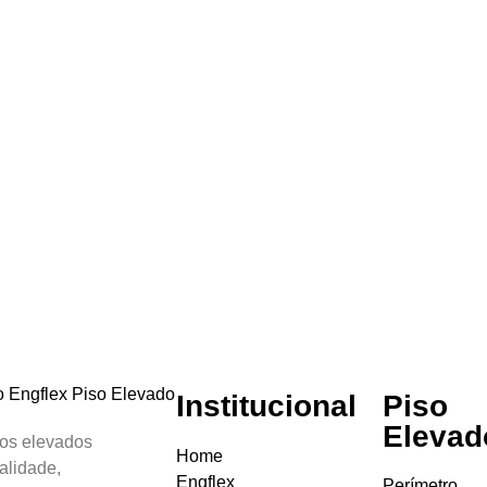
Institucional
Piso
Elevad
sos elevados
Home
alidade,
Engflex
Perímetro