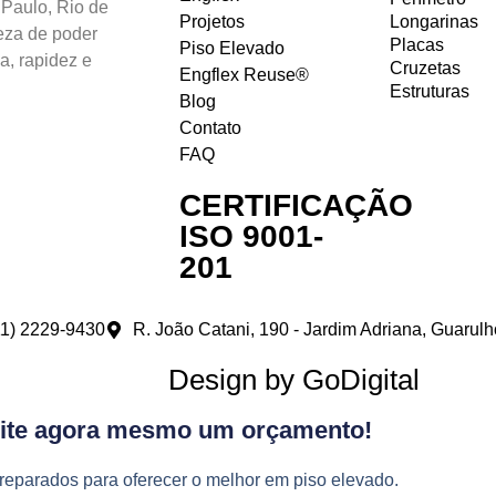
 Paulo, Rio de
Projetos
Longarinas
teza de poder
Placas
Piso Elevado
a, rapidez e
Cruzetas
Engflex Reuse®
Estruturas
Blog
Contato
FAQ
CERTIFICAÇÃO
ISO 9001-
201
11) 2229-9430
R. João Catani, 190 - Jardim Adriana, Guarul
Design by GoDigital
cite agora mesmo um orçamento!
eparados para oferecer o melhor em piso elevado.