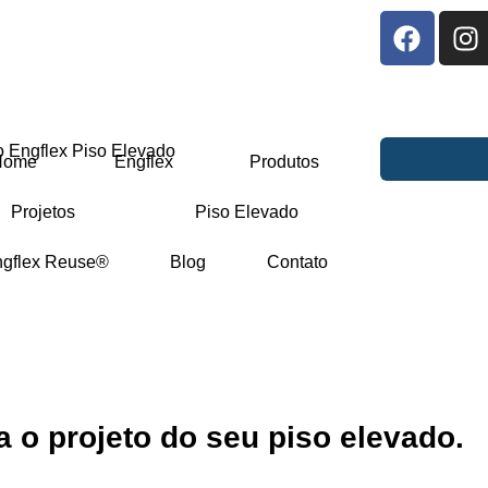
Home
Engflex
Produtos
Projetos
Piso Elevado
gflex Reuse®
Blog
Contato
 o projeto do seu piso elevado.