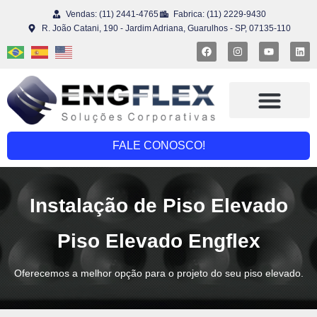
Vendas: (11) 2441-4765
Fabrica: (11) 2229-9430
R. João Catani, 190 - Jardim Adriana, Guarulhos - SP, 07135-110
Piso Elevado
Engflex Reuse®
FALE CONOSCO!
Instalação de Piso Elevado
Piso Elevado Engflex
Oferecemos a melhor opção para o projeto do seu piso elevado.